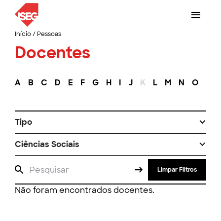
Início
/
Pessoas
Docentes
A
B
C
D
E
F
G
H
I
J
K
L
M
N
O
P
Tipo
Ciências Sociais
Limpar Filtros
Não foram encontrados docentes.