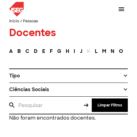
Início
/
Pessoas
Docentes
A
B
C
D
E
F
G
H
I
J
K
L
M
N
O
P
Tipo
Ciências Sociais
Limpar Filtros
Não foram encontrados docentes.