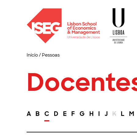
Início
/
Pessoas
Docente
A
B
C
D
E
F
G
H
I
J
K
L
M