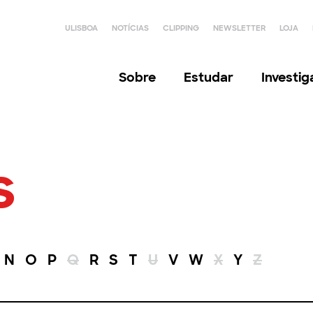
ULISBOA
NOTÍCIAS
CLIPPING
NEWSLETTER
LOJA
Sobre
Estudar
Investi
s
N
O
P
Q
R
S
T
U
V
W
X
Y
Z