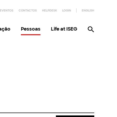
EVENTOS
CONTACTOS
HELPDESK
LOGIN
ENGLISH
gação
Pessoas
Life at ISEG