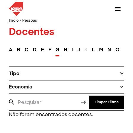
Início
/
Pessoas
Docentes
A
B
C
D
E
F
G
H
I
J
K
L
M
N
O
P
Tipo
Economia
Limpar Filtros
Não foram encontrados docentes.