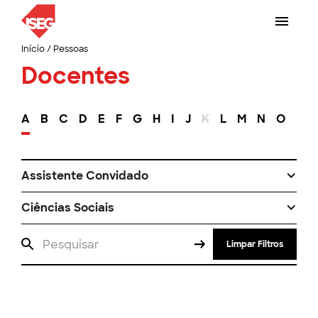
Início
/
Pessoas
Docentes
A
B
C
D
E
F
G
H
I
J
K
L
M
N
O
P
Assistente Convidado
Ciências Sociais
Limpar Filtros