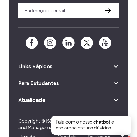
Links Rápidos
Para Estudantes
Atualidade
Copyright © ISEG Lisbon School of Economics
Fala com o nosso
chatbot
e
and Management 2026
esclarece as tuas dúvidas.