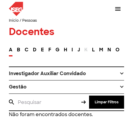
Início
/
Pessoas
Docentes
A
B
C
D
E
F
G
H
I
J
K
L
M
N
O
P
Investigador Auxiliar Convidado
Gestão
Limpar Filtros
Não foram encontrados docentes.