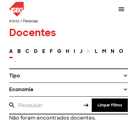
Início
/
Pessoas
Docentes
A
B
C
D
E
F
G
H
I
J
K
L
M
N
O
P
Tipo
Economia
Limpar Filtros
Não foram encontrados docentes.