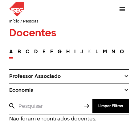
Início
/
Pessoas
Docentes
A
B
C
D
E
F
G
H
I
J
K
L
M
N
O
P
Professor Associado
Economia
Limpar Filtros
Não foram encontrados docentes.