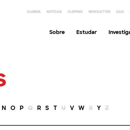
ULISBOA
NOTÍCIAS
CLIPPING
NEWSLETTER
LOJA
Sobre
Estudar
Investi
s
N
O
P
Q
R
S
T
U
V
W
X
Y
Z