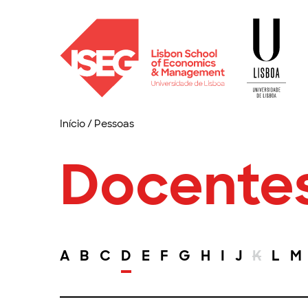
Início
/
Pessoas
Docente
A
B
C
D
E
F
G
H
I
J
K
L
M