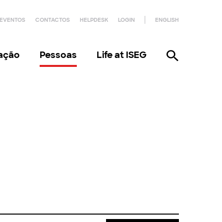
EVENTOS
CONTACTOS
HELPDESK
LOGIN
ENGLISH
gação
Pessoas
Life at ISEG