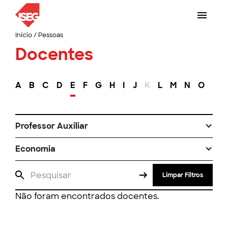
Início
/
Pessoas
Docentes
A
B
C
D
E
F
G
H
I
J
K
L
M
N
O
P
Professor Auxiliar
Economia
Limpar Filtros
Não foram encontrados docentes.