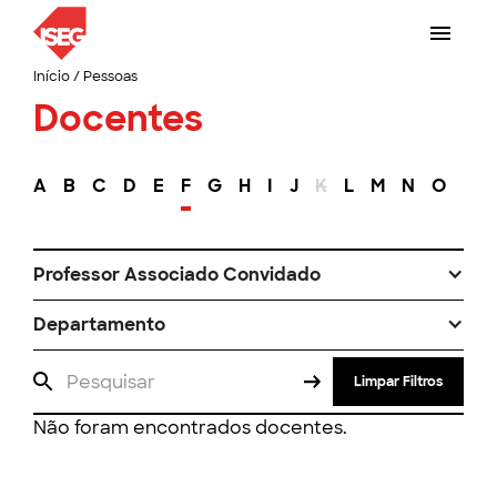
Início
/
Pessoas
Docentes
A
B
C
D
E
F
G
H
I
J
K
L
M
N
O
P
Professor Associado Convidado
Departamento
Limpar Filtros
Não foram encontrados docentes.