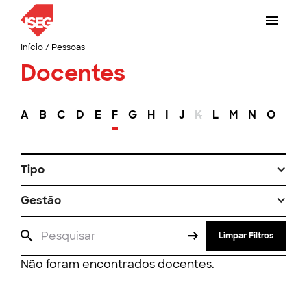
Início
/
Pessoas
Docentes
A
B
C
D
E
F
G
H
I
J
K
L
M
N
O
P
Tipo
Gestão
Limpar Filtros
Não foram encontrados docentes.