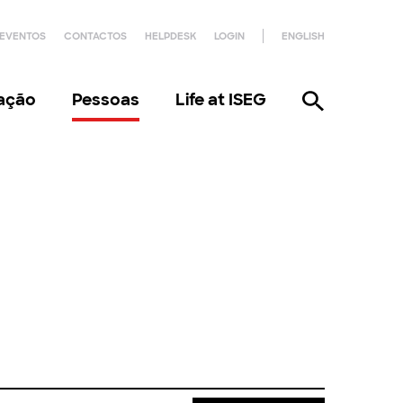
EVENTOS
CONTACTOS
HELPDESK
LOGIN
ENGLISH
gação
Pessoas
Life at ISEG