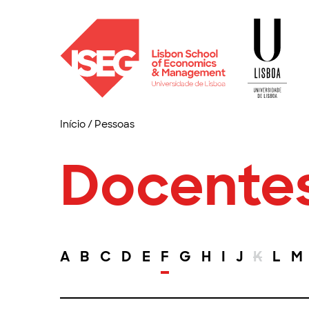
Início
/
Pessoas
Docente
A
B
C
D
E
F
G
H
I
J
K
L
M