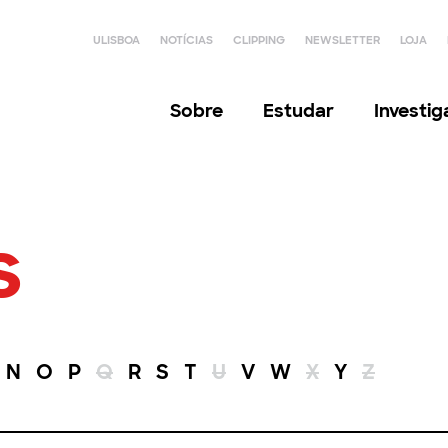
ULISBOA
NOTÍCIAS
CLIPPING
NEWSLETTER
LOJA
Sobre
Estudar
Investi
s
N
O
P
Q
R
S
T
U
V
W
X
Y
Z