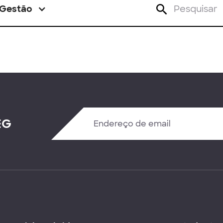
Gestão
EG