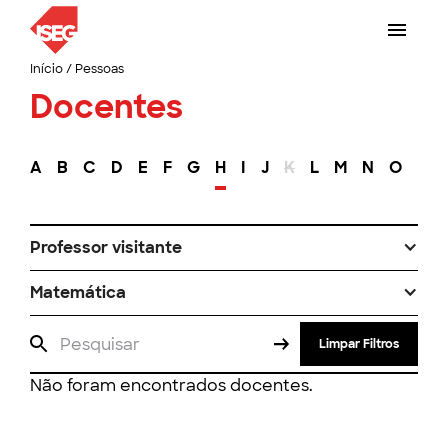
Início
/
Pessoas
Docentes
A
B
C
D
E
F
G
H
I
J
K
L
M
N
O
P
Professor visitante
Matemática
Limpar Filtros
Não foram encontrados docentes.