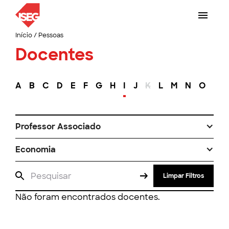
Início
/
Pessoas
Docentes
A
B
C
D
E
F
G
H
I
J
K
L
M
N
O
P
Professor Associado
Economia
Limpar Filtros
Não foram encontrados docentes.