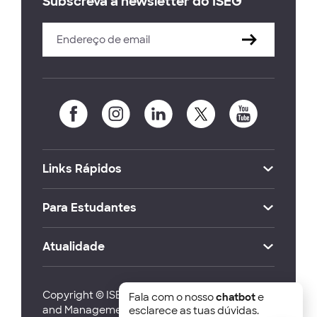
Subscreva a newsletter do ISEG
Links Rápidos
Para Estudantes
Atualidade
Copyright © ISEG Lisbon School of Economics
Fala com o nosso
chatbot
e
and Management 2026
esclarece as tuas dúvidas.