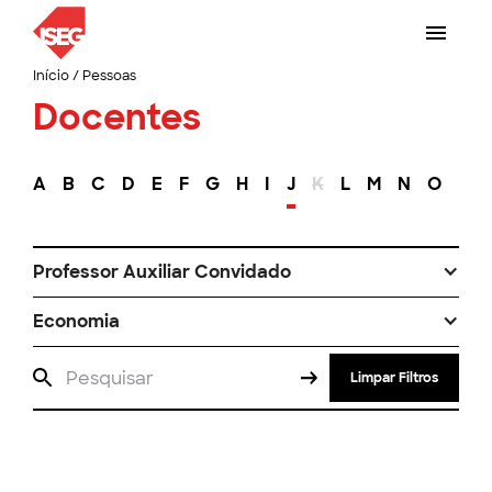
Início
/
Pessoas
Docentes
A
B
C
D
E
F
G
H
I
J
K
L
M
N
O
P
Professor Auxiliar Convidado
Economia
Limpar Filtros