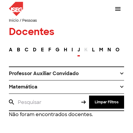
Início
/
Pessoas
Docentes
A
B
C
D
E
F
G
H
I
J
K
L
M
N
O
P
Professor Auxiliar Convidado
Matemática
Limpar Filtros
Não foram encontrados docentes.