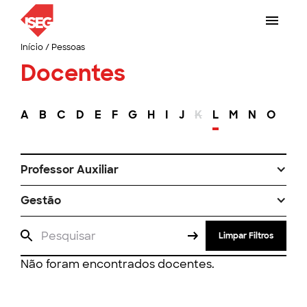
Início
/
Pessoas
Docentes
A
B
C
D
E
F
G
H
I
J
K
L
M
N
O
P
Professor Auxiliar
Gestão
Limpar Filtros
Não foram encontrados docentes.