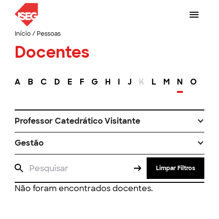
Início
/
Pessoas
Docentes
A
B
C
D
E
F
G
H
I
J
K
L
M
N
O
P
Professor Catedrático Visitante
Gestão
Limpar Filtros
Não foram encontrados docentes.