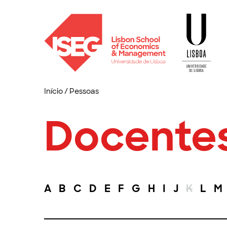
Início
/
Pessoas
Docente
A
B
C
D
E
F
G
H
I
J
K
L
M