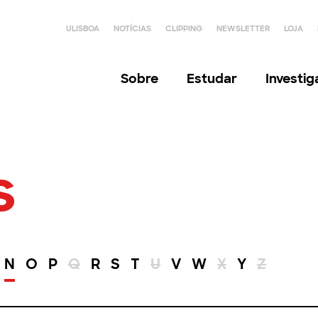
ULISBOA
NOTÍCIAS
CLIPPING
NEWSLETTER
LOJA
Sobre
Estudar
Investi
s
N
O
P
Q
R
S
T
U
V
W
X
Y
Z