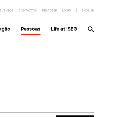
EVENTOS
CONTACTOS
HELPDESK
LOGIN
ENGLISH
gação
Pessoas
Life at ISEG