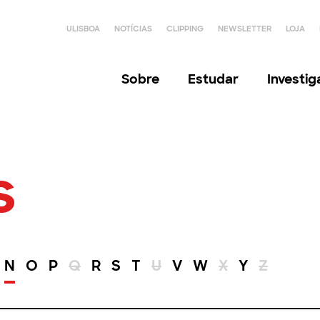
ULISBOA
NOTÍCIAS
CLIPPING
NEWSLETTER
LOJA
Sobre
Estudar
Investi
s
N
O
P
Q
R
S
T
U
V
W
X
Y
Z