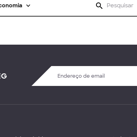
conomia
EG