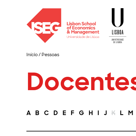
Início
/
Pessoas
Docente
A
B
C
D
E
F
G
H
I
J
K
L
M