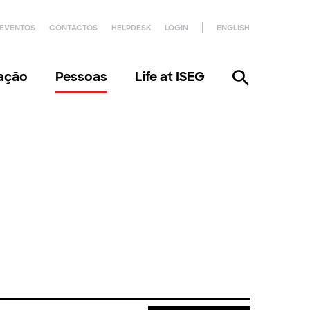
EVENTOS
CONTACTOS
HELPDESK
LOGIN
ENGLISH
gação
Pessoas
Life at ISEG