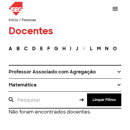
Início
/
Pessoas
Docentes
A
B
C
D
E
F
G
H
I
J
K
L
M
N
O
P
Professor Associado com Agregação
Matemática
Limpar Filtros
Não foram encontrados docentes.