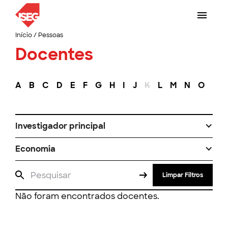
Início
/
Pessoas
Docentes
A
B
C
D
E
F
G
H
I
J
K
L
M
N
O
P
Investigador principal
Economia
Limpar Filtros
Não foram encontrados docentes.