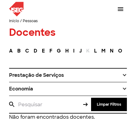
Início
/
Pessoas
Docentes
A
B
C
D
E
F
G
H
I
J
K
L
M
N
O
P
Prestação de Serviços
Economia
Limpar Filtros
Não foram encontrados docentes.