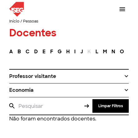
Início
/
Pessoas
Docentes
A
B
C
D
E
F
G
H
I
J
K
L
M
N
O
P
Professor visitante
Economia
Limpar Filtros
Não foram encontrados docentes.