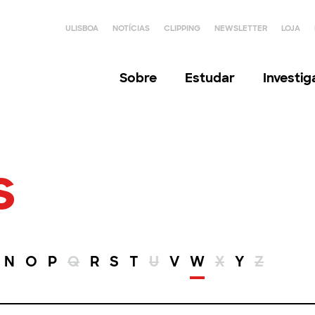
ULISBOA
NOTÍCIAS
CLIPPING
NEWSLETTER
LOJA
Sobre
Estudar
Investi
s
N
O
P
Q
R
S
T
U
V
W
X
Y
Z