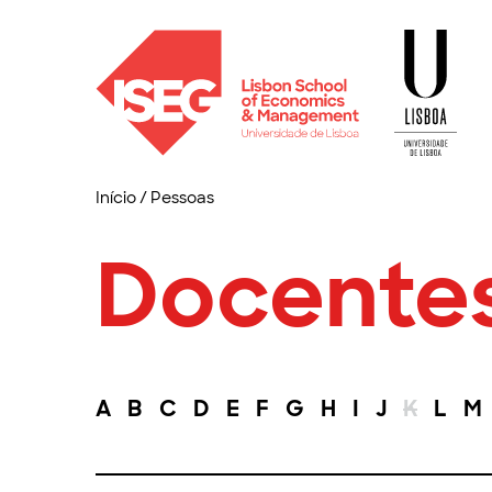
Início
/
Pessoas
Docente
A
B
C
D
E
F
G
H
I
J
K
L
M