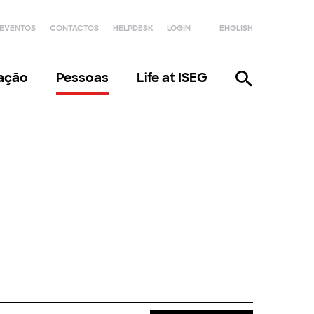
EVENTOS
CONTACTOS
HELPDESK
LOGIN
ENGLISH
gação
Pessoas
Life at ISEG