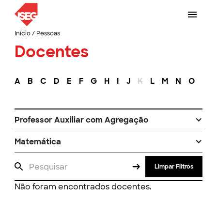
Início
/
Pessoas
Docentes
A
B
C
D
E
F
G
H
I
J
K
L
M
N
O
P
Professor Auxiliar com Agregação
Matemática
Limpar Filtros
Não foram encontrados docentes.