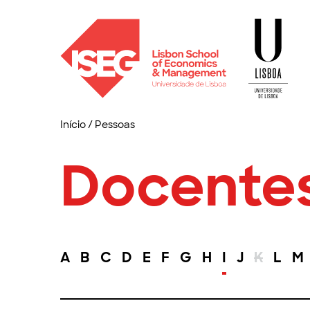
Início
/
Pessoas
Docente
A
B
C
D
E
F
G
H
I
J
K
L
M