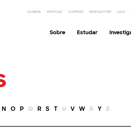
ULISBOA
NOTÍCIAS
CLIPPING
NEWSLETTER
LOJA
Sobre
Estudar
Investi
s
N
O
P
Q
R
S
T
U
V
W
X
Y
Z