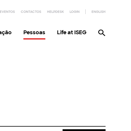
EVENTOS
CONTACTOS
HELPDESK
LOGIN
ENGLISH
gação
Pessoas
Life at ISEG