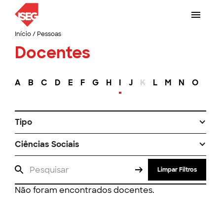
Início
/
Pessoas
Docentes
A
B
C
D
E
F
G
H
I
J
K
L
M
N
O
P
Tipo
Ciências Sociais
Limpar Filtros
Não foram encontrados docentes.