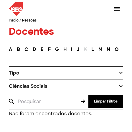
Início
/
Pessoas
Docentes
A
B
C
D
E
F
G
H
I
J
K
L
M
N
O
P
Tipo
Ciências Sociais
Limpar Filtros
Não foram encontrados docentes.