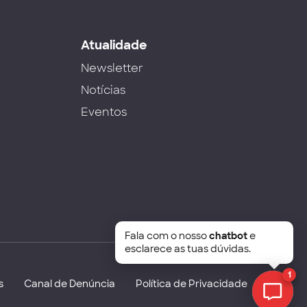
s
Atualidade
Newsletter
Notícias
Eventos
Fala com o nosso
chatbot
e
esclarece as tuas dúvidas.
1
s
Canal de Denúncia
Política de Privacidade
Chat