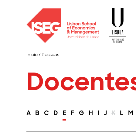
Início
/
Pessoas
Docente
A
B
C
D
E
F
G
H
I
J
K
L
M