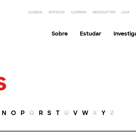
ULISBOA
NOTÍCIAS
CLIPPING
NEWSLETTER
LOJA
Sobre
Estudar
Investi
s
N
O
P
Q
R
S
T
U
V
W
X
Y
Z