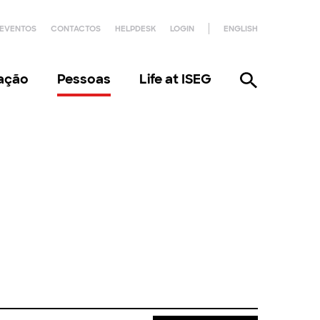
EVENTOS
CONTACTOS
HELPDESK
LOGIN
ENGLISH
gação
Pessoas
Life at ISEG