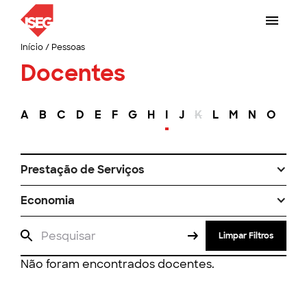
Início
/
Pessoas
Docentes
A
B
C
D
E
F
G
H
I
J
K
L
M
N
O
P
Prestação de Serviços
Economia
Limpar Filtros
Não foram encontrados docentes.