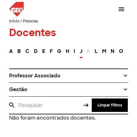
Início
/
Pessoas
Docentes
A
B
C
D
E
F
G
H
I
J
K
L
M
N
O
P
Professor Associado
Gestão
Limpar Filtros
Não foram encontrados docentes.