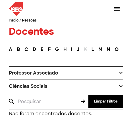
Início
/
Pessoas
Docentes
A
B
C
D
E
F
G
H
I
J
K
L
M
N
O
P
Professor Associado
Ciências Sociais
Limpar Filtros
Não foram encontrados docentes.