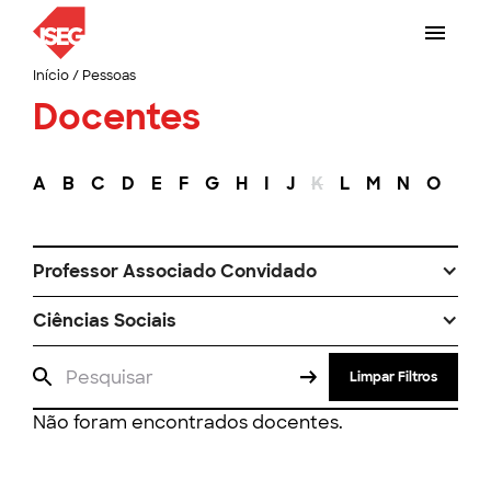
Início
/
Pessoas
Docentes
A
B
C
D
E
F
G
H
I
J
K
L
M
N
O
P
Professor Associado Convidado
Ciências Sociais
Limpar Filtros
Não foram encontrados docentes.