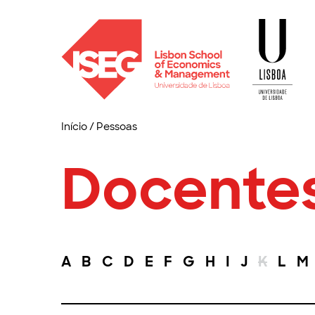
Início
/
Pessoas
Docente
A
B
C
D
E
F
G
H
I
J
K
L
M