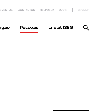
EVENTOS
CONTACTOS
HELPDESK
LOGIN
ENGLISH
gação
Pessoas
Life at ISEG