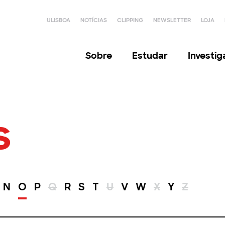
ULISBOA
NOTÍCIAS
CLIPPING
NEWSLETTER
LOJA
Sobre
Estudar
Investi
s
N
O
P
Q
R
S
T
U
V
W
X
Y
Z