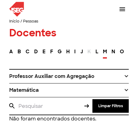
Início
/
Pessoas
Docentes
A
B
C
D
E
F
G
H
I
J
K
L
M
N
O
P
Professor Auxiliar com Agregação
Matemática
Limpar Filtros
Não foram encontrados docentes.