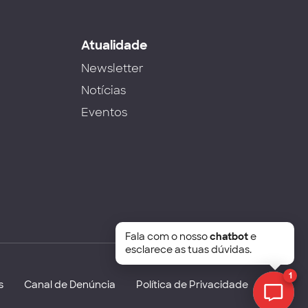
s
Atualidade
Newsletter
Notícias
Eventos
Fala com o nosso
chatbot
e
esclarece as tuas dúvidas.
1
s
Canal de Denúncia
Política de Privacidade
Chat