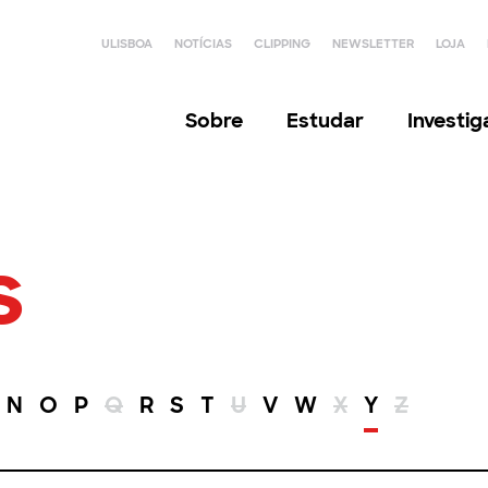
ULISBOA
NOTÍCIAS
CLIPPING
NEWSLETTER
LOJA
Sobre
Estudar
Investi
s
N
O
P
Q
R
S
T
U
V
W
X
Y
Z