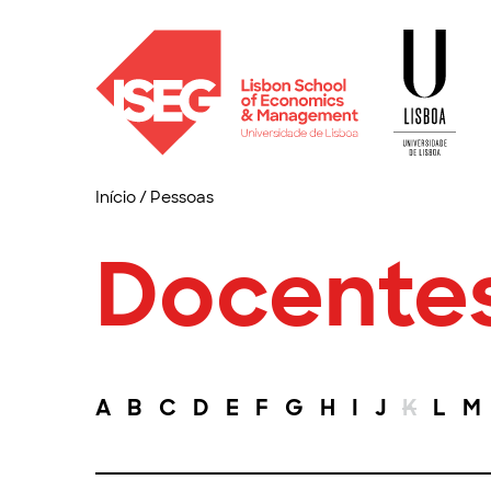
Início
/
Pessoas
Docente
A
B
C
D
E
F
G
H
I
J
K
L
M