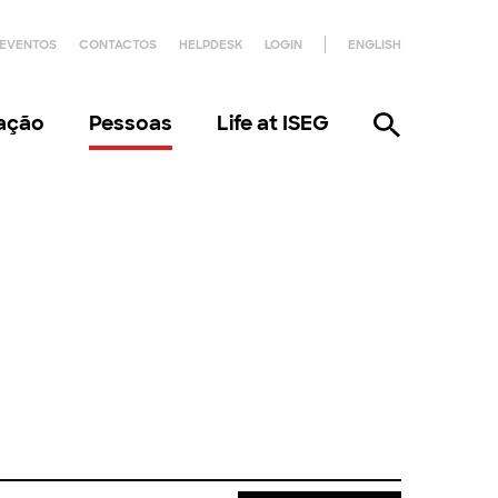
EVENTOS
CONTACTOS
HELPDESK
LOGIN
ENGLISH
gação
Pessoas
Life at ISEG