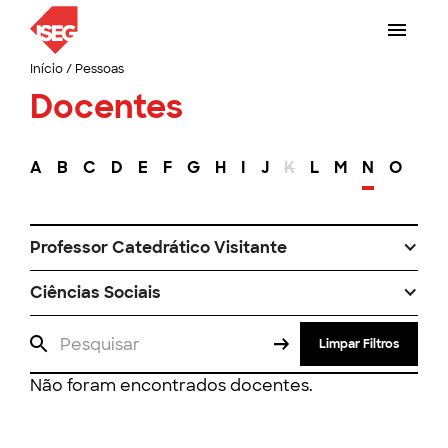
Início
/
Pessoas
Docentes
A
B
C
D
E
F
G
H
I
J
K
L
M
N
O
P
Professor Catedrático Visitante
Ciências Sociais
Limpar Filtros
Não foram encontrados docentes.