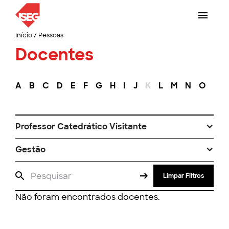
Início
/
Pessoas
Docentes
A
B
C
D
E
F
G
H
I
J
K
L
M
N
O
P
Professor Catedrático Visitante
Gestão
Limpar Filtros
Não foram encontrados docentes.