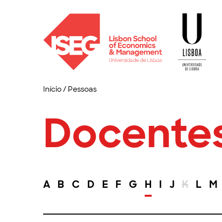
Início
/
Pessoas
Docente
A
B
C
D
E
F
G
H
I
J
K
L
M