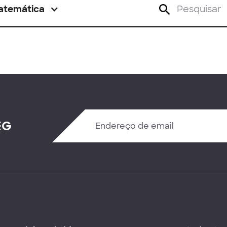
atemática
EG