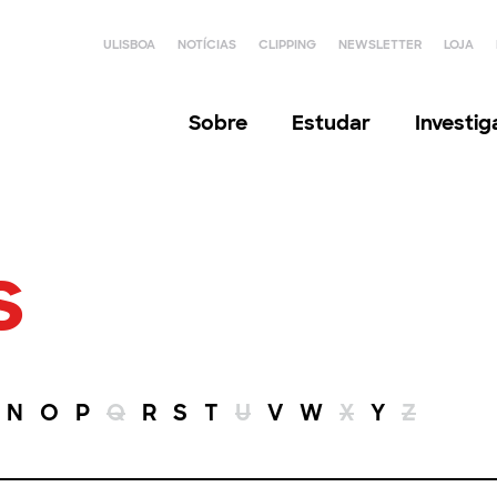
ULISBOA
NOTÍCIAS
CLIPPING
NEWSLETTER
LOJA
Sobre
Estudar
Investi
s
N
O
P
Q
R
S
T
U
V
W
X
Y
Z