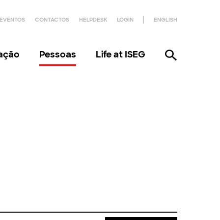
EVENTOS
CONTACTOS
HELPDESK
LOGIN
ENGLISH
gação
Pessoas
Life at ISEG