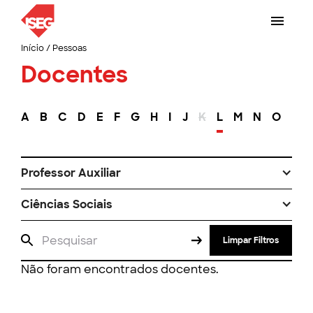
Início
/
Pessoas
Docentes
A
B
C
D
E
F
G
H
I
J
K
L
M
N
O
P
Professor Auxiliar
Ciências Sociais
Limpar Filtros
Não foram encontrados docentes.