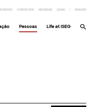
EVENTOS
CONTACTOS
HELPDESK
LOGIN
ENGLISH
gação
Pessoas
Life at ISEG