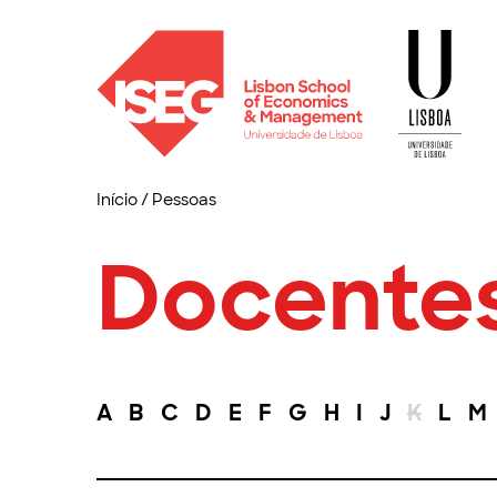
Início
/
Pessoas
Docente
A
B
C
D
E
F
G
H
I
J
K
L
M