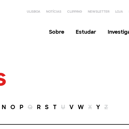
ULISBOA
NOTÍCIAS
CLIPPING
NEWSLETTER
LOJA
Sobre
Estudar
Investi
s
N
O
P
Q
R
S
T
U
V
W
X
Y
Z