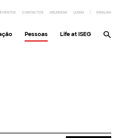
EVENTOS
CONTACTOS
HELPDESK
LOGIN
ENGLISH
gação
Pessoas
Life at ISEG