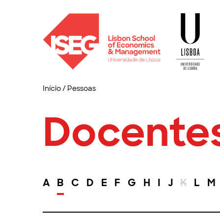
Início
/
Pessoas
Docente
A
B
C
D
E
F
G
H
I
J
K
L
M