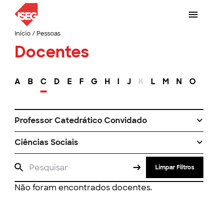
Início
/
Pessoas
Docentes
A
B
C
D
E
F
G
H
I
J
K
L
M
N
O
P
Professor Catedrático Convidado
Ciências Sociais
Limpar Filtros
Não foram encontrados docentes.