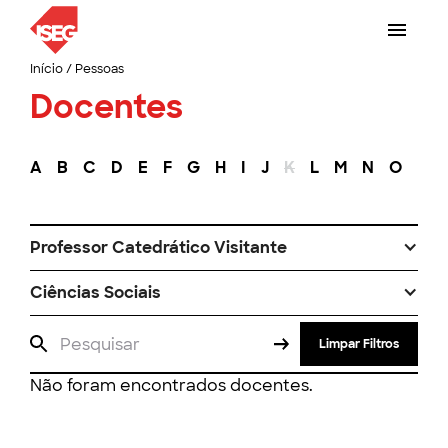
Início
/
Pessoas
Docentes
A
B
C
D
E
F
G
H
I
J
K
L
M
N
O
P
Professor Catedrático Visitante
Ciências Sociais
Limpar Filtros
Não foram encontrados docentes.