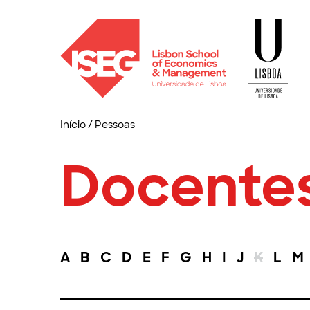
Início
/
Pessoas
Docente
A
B
C
D
E
F
G
H
I
J
K
L
M