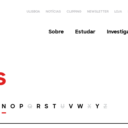
ULISBOA
NOTÍCIAS
CLIPPING
NEWSLETTER
LOJA
Sobre
Estudar
Investi
s
N
O
P
Q
R
S
T
U
V
W
X
Y
Z