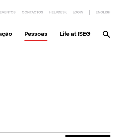
EVENTOS
CONTACTOS
HELPDESK
LOGIN
ENGLISH
gação
Pessoas
Life at ISEG