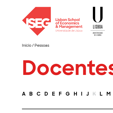
Início
/
Pessoas
Docente
A
B
C
D
E
F
G
H
I
J
K
L
M