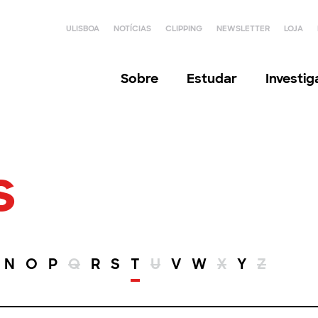
ULISBOA
NOTÍCIAS
CLIPPING
NEWSLETTER
LOJA
Sobre
Estudar
Investi
s
N
O
P
Q
R
S
T
U
V
W
X
Y
Z