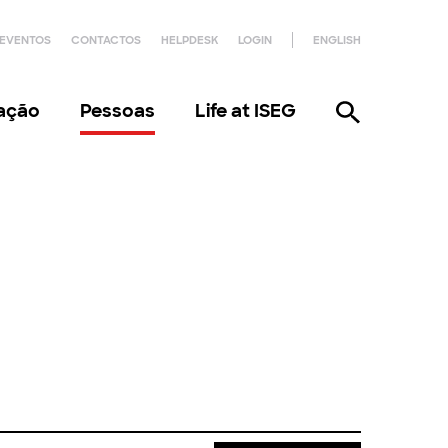
EVENTOS
CONTACTOS
HELPDESK
LOGIN
ENGLISH
gação
Pessoas
Life at ISEG