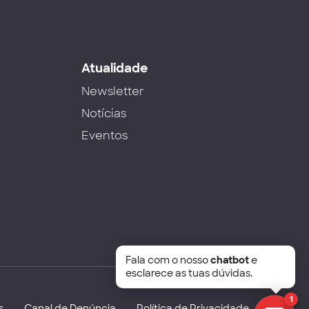
s
Atualidade
Newsletter
Notícias
Eventos
Fala com o nosso
chatbot
e
esclarece as tuas dúvidas.
1
s
Canal de Denúncia
Política de Privacidade