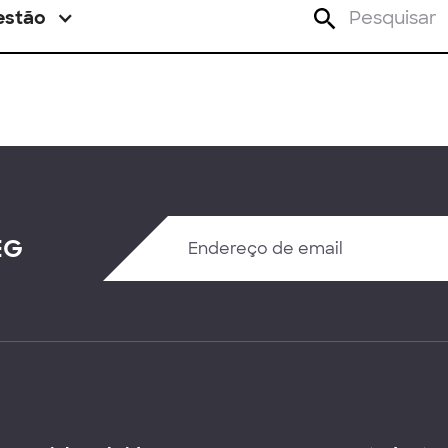
estão
EG