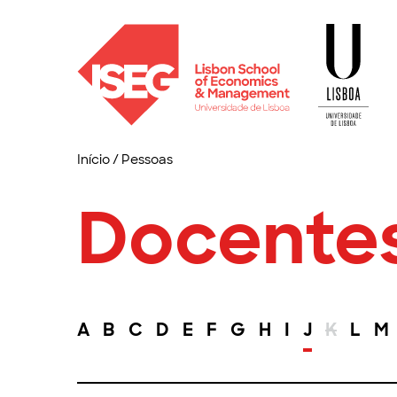
Início
/
Pessoas
Docente
A
B
C
D
E
F
G
H
I
J
K
L
M