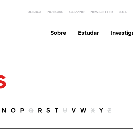
ULISBOA
NOTÍCIAS
CLIPPING
NEWSLETTER
LOJA
Sobre
Estudar
Investi
s
N
O
P
Q
R
S
T
U
V
W
X
Y
Z