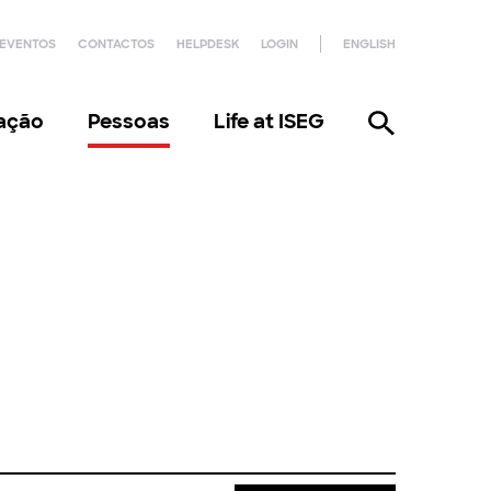
EVENTOS
CONTACTOS
HELPDESK
LOGIN
ENGLISH
gação
Pessoas
Life at ISEG