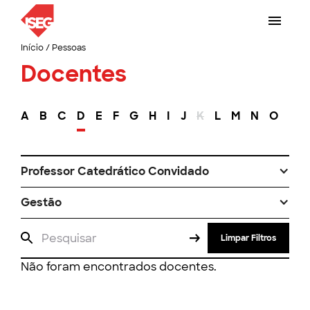
Início
/
Pessoas
Docentes
A
B
C
D
E
F
G
H
I
J
K
L
M
N
O
P
Professor Catedrático Convidado
Gestão
Limpar Filtros
Não foram encontrados docentes.